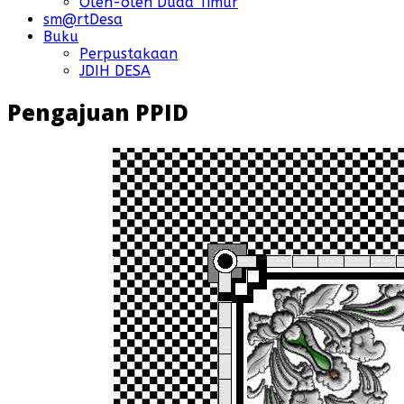
Oleh-oleh Duda Timur
sm@rtDesa
Buku
Perpustakaan
JDIH DESA
Pengajuan PPID