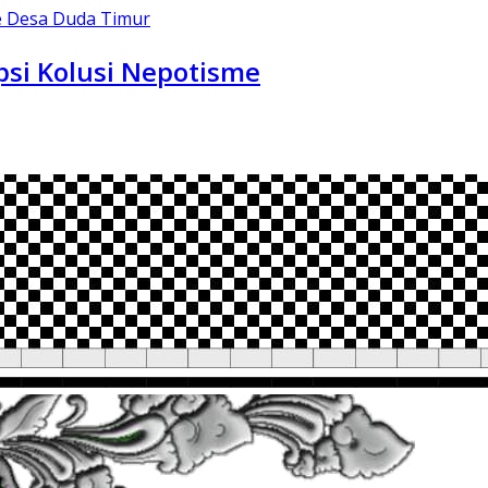
me Desa Duda Timur
psi Kolusi Nepotisme