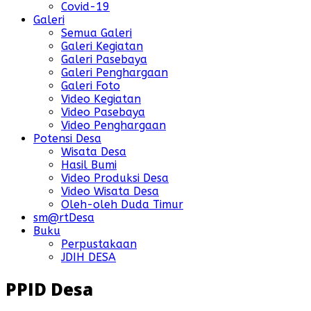
Covid-19
Galeri
Semua Galeri
Galeri Kegiatan
Galeri Pasebaya
Galeri Penghargaan
Galeri Foto
Video Kegiatan
Video Pasebaya
Video Penghargaan
Potensi Desa
Wisata Desa
Hasil Bumi
Video Produksi Desa
Video Wisata Desa
Oleh-oleh Duda Timur
sm@rtDesa
Buku
Perpustakaan
JDIH DESA
PPID Desa